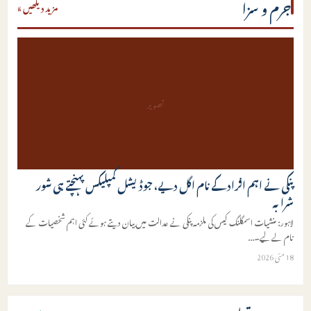
جرم و سزا
مزید دیکھیں »
تصویر
پنکی نے اہم افراد کے نام اگل دیے، جوڈیشل کمپلیکس پہنچتے ہی شور
شرابہ
لاہور: منشیات اسمگلنگ کیس کی ملزمہ پنکی نے عدالت میں بیان دیتے ہوئے کئی اہم شخصیات کے
نام لے لیے۔
...
18 مئی 2026