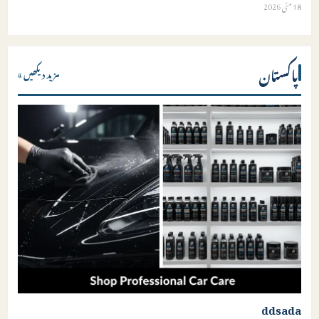
18 مئی 2026
پاکستان
مزید دیکھیں »
ddsada