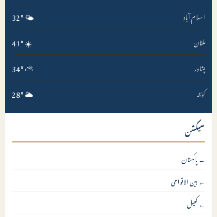
32°
🌤️
اسلام آباد
41°
☀️
ملتان
34°
⛅
پشاور
28°
🌥️
کوئٹہ
سیکشن
←
پاکستان
←
بین الاقوامی
←
کھیل