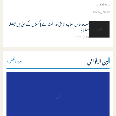
...
fasfasd
30 جولائی، 2026
سندھ طاس معاہدہ: ثالثی عدالت نے پاکستان کے حق میں فیصلہ
سنا دیا
تصویر
18 مئی 2026
بین الاقوامی
مزید دیکھیں »
تصویر