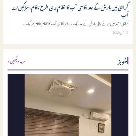
کراچی میں بارش کے بعد نکاسی آب کا نظام بری طرح ناکام، سڑکیں زیر
آب
کراچی: شہر میں ہونے والی بارش کے بعد ایک بار پھر نکاسی آب کا نظام ناکام ہو گیا۔
...
17 مئی 2026
شوبز
مزید دیکھیں »