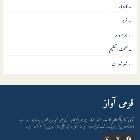
←
کاروبار
←
شوبز
←
جرم و سزا
←
صحت و تعلیم
←
شہر شہر سے
قومی آواز
قومی آواز پاکستان کا ایک معتبر اخبار ہے جو پاکستان کے تین شہروں ملتان، بہاولپور اور حب
(بلوچستان) سے بیک وقت شائع ہوتا ہے اور ملکی و غیر ملکی تازہ خبریں فراہم کرتا ہے۔