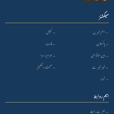
سیکشنز
←
اہم خبریں
←
کھیل
←
پاکستان
←
کاروبار
←
بین الاقوامی
←
جرم و سزا
←
شہر شہر سے
←
صحت و تعلیم
←
شوبز
اہم روابط
←
ہم سے رابطہ