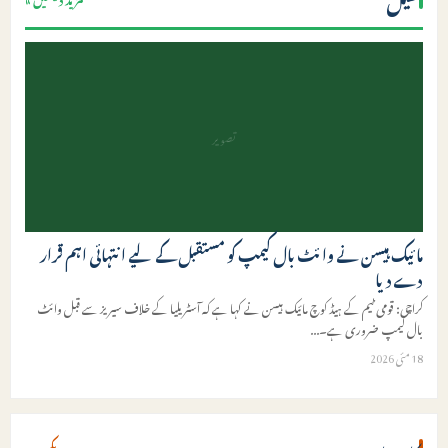
تصویر
مائیک ہیسن نے وائٹ بال کیمپ کو مستقبل کے لیے انتہائی اہم قرار
دے دیا
کراچی: قومی ٹیم کے ہیڈ کوچ مائیک ہیسن نے کہا ہے کہ آسٹریلیا کے خلاف سیریز سے قبل وائٹ
بال کیمپ ضروری ہے۔
...
18 مئی 2026