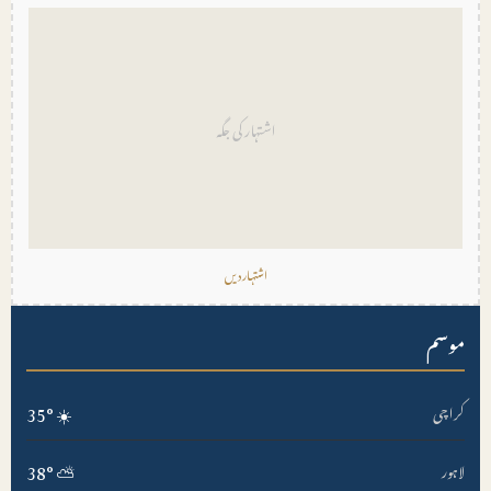
اشتہار کی جگہ
اشتہار دیں
موسم
35°
☀️
کراچی
38°
⛅
لاہور