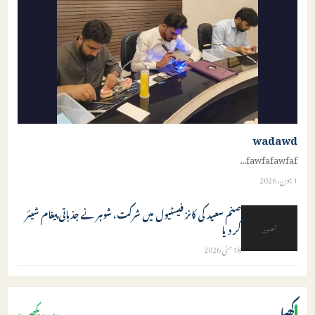
wadawd
...
fawfafawfaf
1 جون، 2026
صنم سعید کی کانز فیسٹیول میں شرکت، شوہر نے جذباتی پیغام شیئر
کر دیا
تصویر
18 مئی 2026
کھیل
مزید دیکھیں »