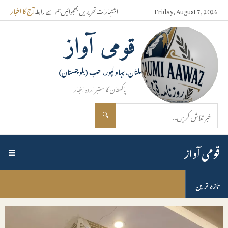
Friday, August 7, 2026
اشتہارات
تحریریں بھجوائیں
ہم سے رابطہ
آج کا اخبار
قومی آواز
ملتان، بہاولپور، حب (بلوچستان)
پاکستان کا معتبر اردو اخبار
🔍
قومی آواز
☰
تازہ ترین