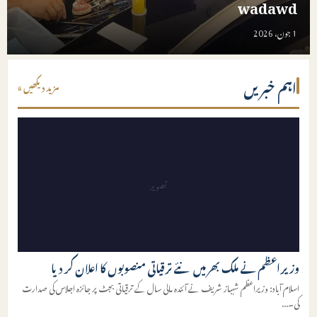
wadawd
1 جون، 2026
اہم خبریں
مزید دیکھیں »
تصویر
وزیراعظم نے ملک بھر میں نئے ترقیاتی منصوبوں کا اعلان کر دیا
اسلام آباد: وزیراعظم شہباز شریف نے آئندہ مالی سال کے ترقیاتی بجٹ پر جائزہ اجلاس کی صدارت
کی۔
...