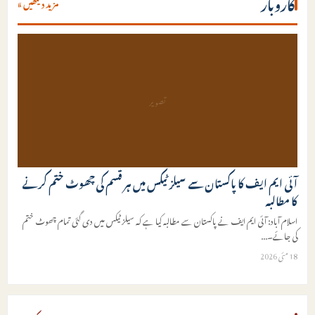
کاروبار
مزید دیکھیں »
تصویر
آئی ایم ایف کا پاکستان سے سیلز ٹیکس میں ہر قسم کی چھوٹ ختم کرنے
کا مطالبہ
اسلام آباد: آئی ایم ایف نے پاکستان سے مطالبہ کیا ہے کہ سیلز ٹیکس میں دی گئی تمام چھوٹ ختم
کی جائے۔
...
18 مئی 2026