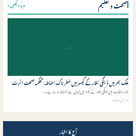
صحت و تعلیم
مزید دیکھیں »
تصویر
ملک بھر میں ڈینگی بخار کے کیسز میں خطرناک اضافہ، محکمہ صحت الرٹ
لاہور: پنجاب میں ڈینگی بخار کے کیسز میں تیزی سے اضافہ ہو رہا ہے۔
...
17 مئی 2026
آج کا اخبار