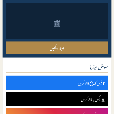
📰
اخبار دیکھیں
سوشل میڈیا
f
فیس بک پیج فالو کریں
𝕏
ایکس پر فالو کریں