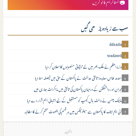
📷
انسٹاگرام فالو کریں
سب سے زیادہ پڑھی گئیں
ddsada
1
wadawd
2
وزیراعظم نے ملک بھر میں نئے ترقیاتی منصوبوں کا اعلان کر دیا
3
سندھ طاس معاہدہ: ثالثی عدالت نے پاکستان کے حق میں فیصلہ سنا دیا
4
تہران اور واشنگٹن کے درمیان پاکستان کی ثالثی میں مذاکرات جاری ہیں
5
مائیک ہیسن نے وائٹ بال کیمپ کو مستقبل کے لیے انتہائی اہم قرار دے دیا
6
آئی ایم ایف کا پاکستان سے سیلز ٹیکس میں ہر قسم کی چھوٹ ختم کرنے کا مطالبہ
7
اشتہار